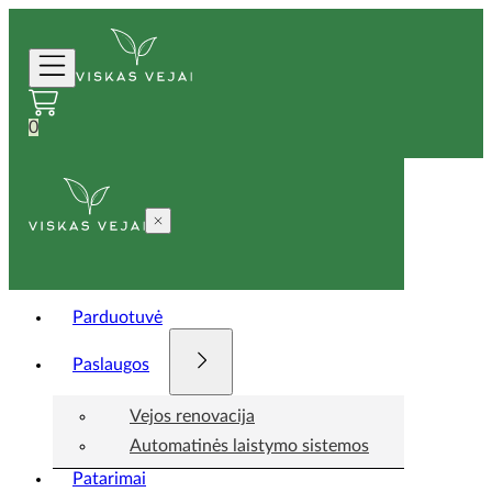
0
Parduotuvė
Paslaugos
Vejos renovacija
Automatinės laistymo sistemos
Patarimai