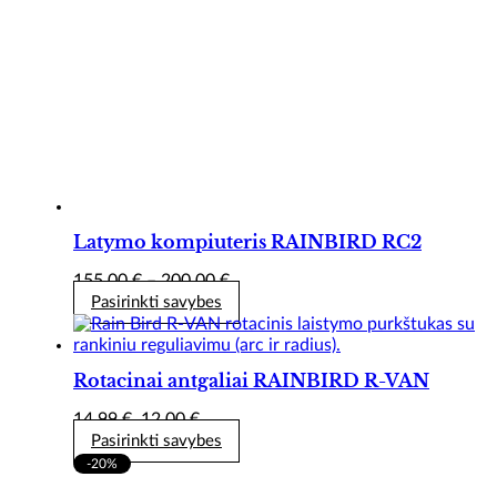
Latymo kompiuteris RAINBIRD RC2
Price
155,00
€
–
200,00
€
range:
Pasirinkti savybes
155,00 €
through
200,00 €
Rotacinai antgaliai RAINBIRD R-VAN
Original
Current
14,99
€
12,00
€
price
price
Pasirinkti savybes
was:
is:
-20%
14,99 €.
12,00 €.