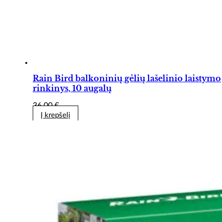
Rain Bird balkoninių gėlių lašelinio laistymo
rinkinys, 10 augalų
36,00
€
Į krepšelį