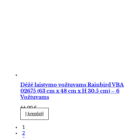
Dėžė laistymo vožtuvams Rainbird VBA
02675 (63 cm x 48 cm x H 30.5 cm) – 6
Vožtuvams
66,00
€
Į krepšelį
1
2