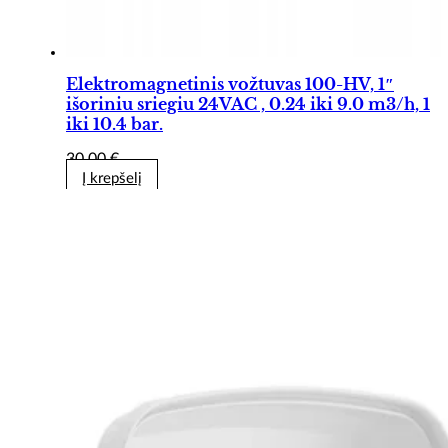
Elektromagnetinis vožtuvas 100-HV, 1″
išoriniu sriegiu 24VAC , 0.24 iki 9.0 m3/h, 1
iki 10.4 bar.
30,00
€
Į krepšelį