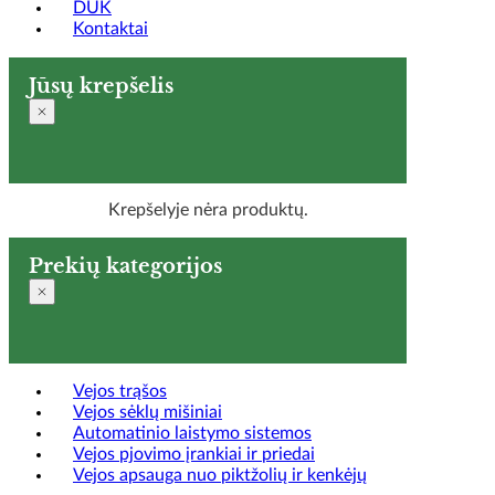
DUK
Kontaktai
Jūsų krepšelis
Krepšelyje nėra produktų.
Prekių kategorijos
Vejos trąšos
Vejos sėklų mišiniai
Automatinio laistymo sistemos
Vejos pjovimo įrankiai ir priedai
Vejos apsauga nuo piktžolių ir kenkėjų