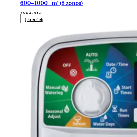
600–1000+ m² (8 zonos)
1899,00
€
Į krepšelį