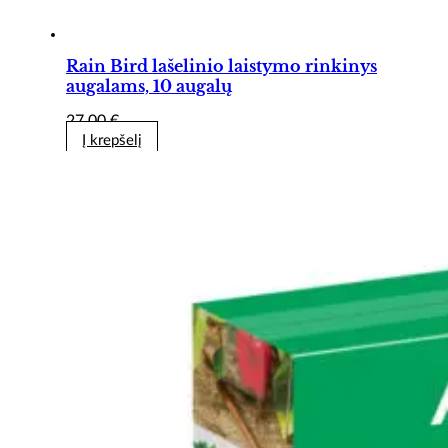
Rain Bird lašelinio laistymo rinkinys
augalams, 10 augalų
27,00
€
Į krepšelį