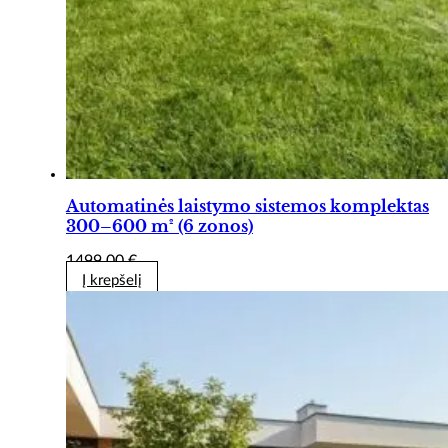
Automatinės laistymo sistemos komplektas
300–600 m² (6 zonos)
1499,00
€
Į krepšelį