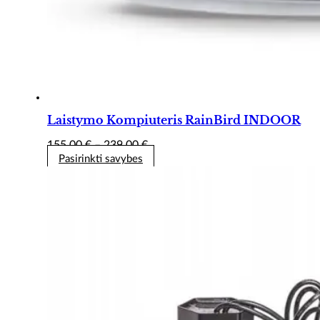
Laistymo Kompiuteris RainBird INDOOR
Price
155,00
€
–
239,00
€
range:
Pasirinkti savybes
155,00 €
through
239,00 €