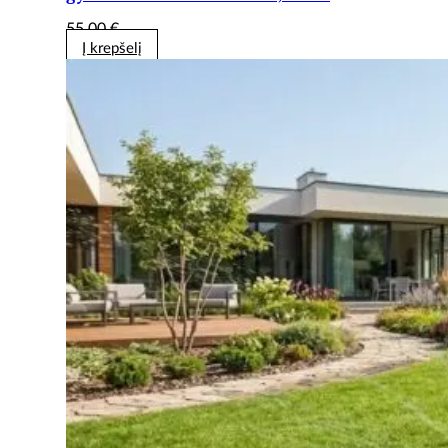
55,00
€
Į krepšelį