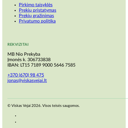
Pirkimo taisyklės
Prekių pristatymas
Prekių gražinimas
Privatumo politika
REKVIZITAI
MB Nio Prekyba
Įmonės k. 306733838
IBAN: LT15 7189 9000 5646 7585
+370 (670) 98 475
jonas@viskasvejai.lt
© Viskas Vejai 2026. Visos teisės saugomos.