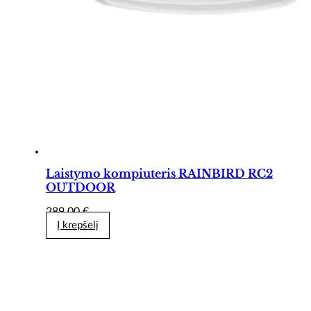
Laistymo kompiuteris RAINBIRD RC2
OUTDOOR
289,00
€
Į krepšelį