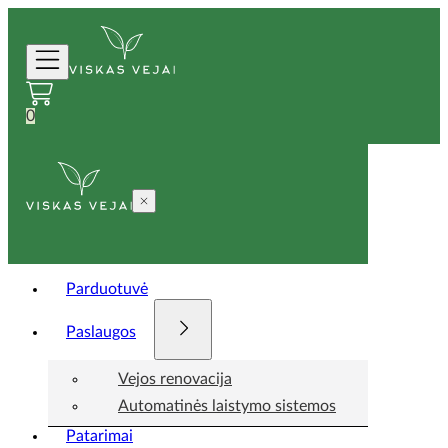
0
Parduotuvė
Paslaugos
Vejos renovacija
Automatinės laistymo sistemos
Patarimai