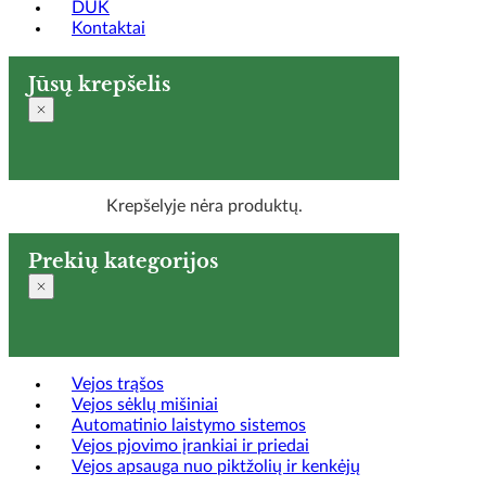
DUK
Kontaktai
Jūsų krepšelis
Krepšelyje nėra produktų.
Prekių kategorijos
Vejos trąšos
Vejos sėklų mišiniai
Automatinio laistymo sistemos
Vejos pjovimo įrankiai ir priedai
Vejos apsauga nuo piktžolių ir kenkėjų