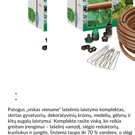
Patogus „viskas viename“ lašelinio laistymo komplektas,
skirtas gyvatvorių, dekoratyvinių krūmų, medelių, gėlynų ir
kitų augalų laistymui. Komplekte rasite viską, ko reikia
greitam įrengimui – lašelinį vamzdį, slėgio reduktorių,
kuoliukus ir jungtis. Sistema taupo iki 70 % vandens, o slėgį