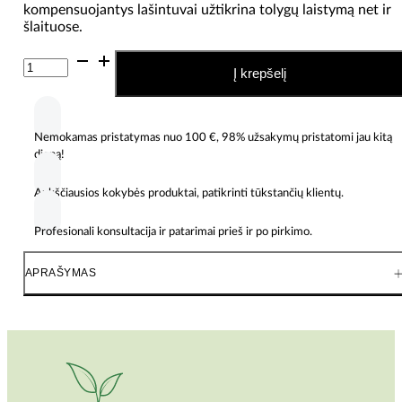
kompensuojantys lašintuvai užtikrina tolygų laistymą net ir
šlaituose.
produkto
Į krepšelį
kiekis:
Rain
Bird
lašelinis
Nemokamas pristatymas nuo 100 €, 98% užsakymų pristatomi jau kitą
laistymo
dieną!
rinkinys
gyvatvorėms
ir
Aukščiausios kokybės produktai, patikrinti tūkstančių klientų.
krūmams,
30
Profesionali konsultacija ir patarimai prieš ir po pirkimo.
m
APRAŠYMAS