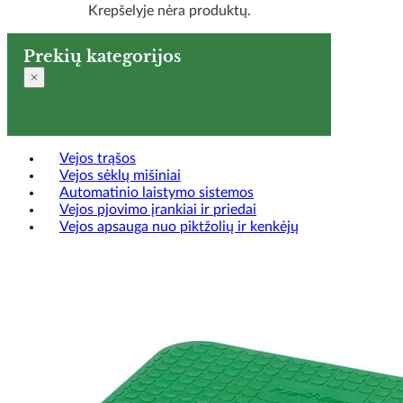
Krepšelyje nėra produktų.
Prekių kategorijos
Vejos trąšos
Vejos sėklų mišiniai
Automatinio laistymo sistemos
Vejos pjovimo įrankiai ir priedai
Vejos apsauga nuo piktžolių ir kenkėjų