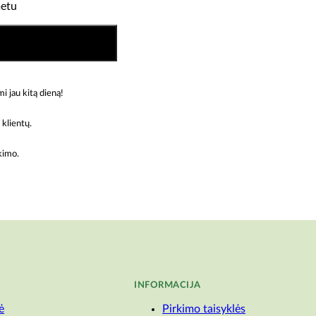
metu
jau kitą dieną!
klientų.
rkimo.
INFORMACIJA
ė
Pirkimo taisyklės