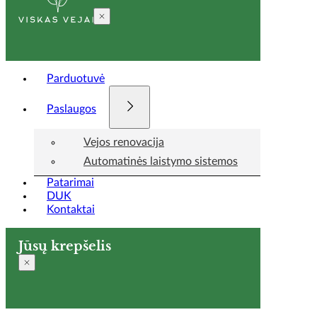
Parduotuvė
Paslaugos
Vejos renovacija
Automatinės laistymo sistemos
Patarimai
DUK
Kontaktai
Jūsų krepšelis