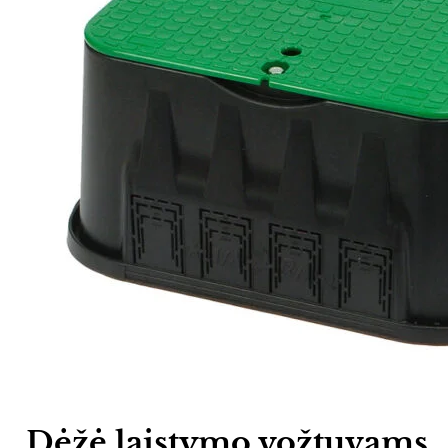
Dėžė laistymo vožtuvams