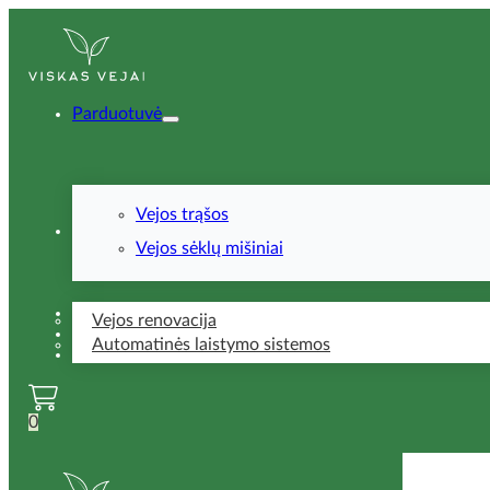
Parduotuvė
Vejos trąšos
Paslaugos
Vejos sėklų mišiniai
Patarimai
Vejos renovacija
DUK
Automatinės laistymo sistemos
Kontaktai
0