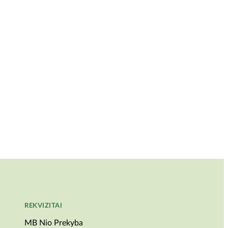
REKVIZITAI
MB Nio Prekyba