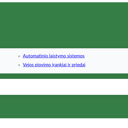
Automatinio laistymo sistemos
Vejos pjovimo įrankiai ir priedai