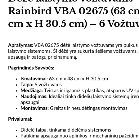
Rainbird VBA 02675 (63 c
cm x H 30.5 cm) – 6 Vožt
Aprašymas:
VBA 02675 dėžė laistymo vožtuvams yra puikus 
laistymo sistemoms. Ši dėžė yra sukurta šešiems vožtuvams, 
apsaugą ir patogų prieinamumą.
Pagrindinės Savybės:
Išmatavimai:
63 cm x 48 cm x H 30.5 cm
Talpa:
6 vožtuvams
Medžiaga:
Tvirtas ir ilgaamžis plastikas, atsparus UV sp
Naudojimas:
Idealiai tinka didelių laistymo sistemų įre
apsaugai
Montavimas:
Greitas ir nesudėtingas montavimas
Privalumai:
Didelė talpa, tinkama didelėms sistemoms
Patikima apsauga nuo aplinkos ir mechaninių pažeidim