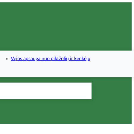
Vejos apsauga nuo piktžolių ir kenkėjų