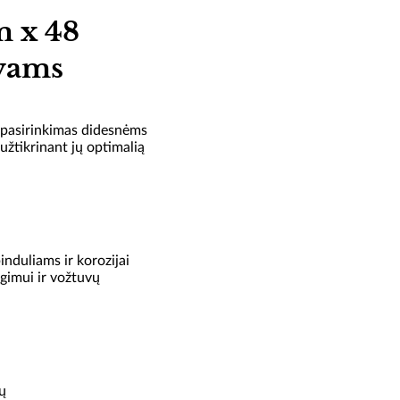
m x 48
uvams
pasirinkimas didesnėms
užtikrinant jų optimalią
induliams ir korozijai
ngimui ir vožtuvų
ų