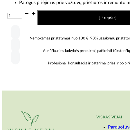
Patogus priėjimas prie vožtuvų priežiūros ir remonto 
produkto
Į krepšelį
kiekis:
Dėžė
laistymo
vožtuvams
Nemokamas pristatymas nuo 100 €, 98% užsakymų pristatomi 
Rainbird
VBA
02675
Aukščiausios kokybės produktai, patikrinti tūkstančių 
(63
cm
Profesionali konsultacija ir patarimai prieš ir po pi
x
48
cm
x
H
30.5
cm)
-
6
Vožtuvams
VISKAS VEJAI
Parduotuv