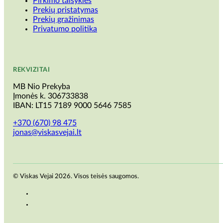
Pirkimo taisyklės
Prekių pristatymas
Prekių gražinimas
Privatumo politika
REKVIZITAI
MB Nio Prekyba
Įmonės k. 306733838
IBAN: LT15 7189 9000 5646 7585
+370 (670) 98 475
jonas@viskasvejai.lt
© Viskas Vejai 2026. Visos teisės saugomos.