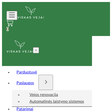
0
Parduotuvė
Paslaugos
Vejos renovacija
Automatinės laistymo sistemos
Patarimai