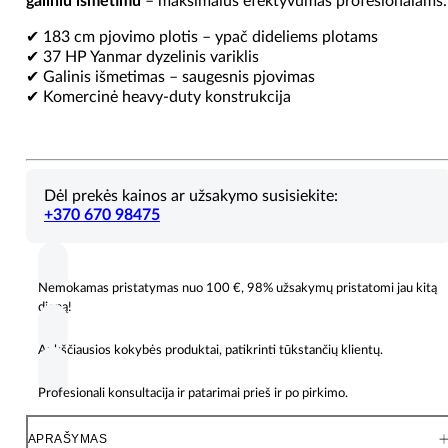
galiniu išmetimu
– maksimalus efektyvumas profesionalams.
✔ 183 cm pjovimo plotis – ypač dideliems plotams
✔ 37 HP Yanmar dyzelinis variklis
✔ Galinis išmetimas – saugesnis pjovimas
✔ Komercinė heavy-duty konstrukcija
Dėl prekės kainos ar užsakymo susisiekite:
+370 670 98475
Nemokamas pristatymas nuo 100 €, 98% užsakymų pristatomi jau kitą
dieną!
Aukščiausios kokybės produktai, patikrinti tūkstančių klientų.
Profesionali konsultacija ir patarimai prieš ir po pirkimo.
APRAŠYMAS