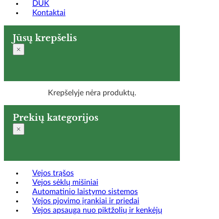
DUK
Kontaktai
Jūsų krepšelis
Krepšelyje nėra produktų.
Prekių kategorijos
Vejos trąšos
Vejos sėklų mišiniai
Automatinio laistymo sistemos
Vejos pjovimo įrankiai ir priedai
Vejos apsauga nuo piktžolių ir kenkėjų