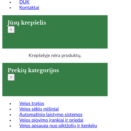
DUK
Kontaktai
Jūsų krepšelis
Krepšelyje nėra produktų.
Prekių kategorijos
Vejos trąšos
Vejos sėklų mišiniai
Automatinio laistymo sistemos
Vejos pjovimo įrankiai ir priedai
Vejos apsauga nuo piktžolių ir kenkėjų