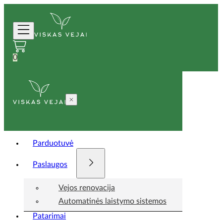
0
Parduotuvė
Paslaugos
Vejos renovacija
Automatinės laistymo sistemos
Patarimai