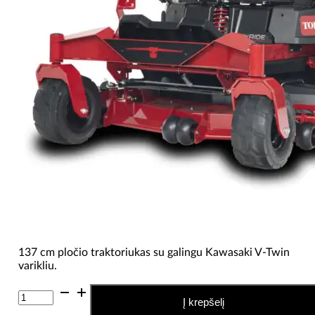
137 cm pločio traktoriukas su galingu Kawasaki V-Twin
varikliu.
produkto
Į krepšelį
kiekis: