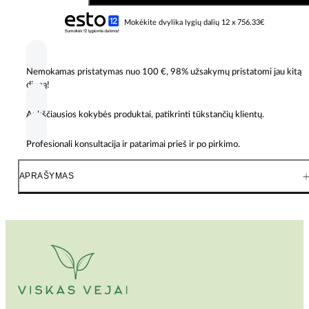
Toro
Titan
Mokėkite dvylika lygių dalių 12 x 756.33€
ZXM5475
–
137
cm
Nemokamas pristatymas nuo 100 €, 98% užsakymų pristatomi jau kitą
vejapjovė
dieną!
su
23
Aukščiausios kokybės produktai, patikrinti tūkstančių klientų.
AG
Kawasaki
varikliu
Profesionali konsultacija ir patarimai prieš ir po pirkimo.
APRAŠYMAS