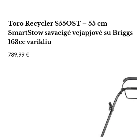
Toro Recycler S55OST – 55 cm
SmartStow savaeigė vejapjovė su Briggs
163cc varikliu
789,99
€