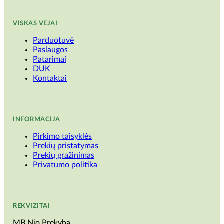
VISKAS VEJAI
Parduotuvė
Paslaugos
Patarimai
DUK
Kontaktai
INFORMACIJA
Pirkimo taisyklės
Prekių pristatymas
Prekių gražinimas
Privatumo politika
REKVIZITAI
MB Nio Prekyba