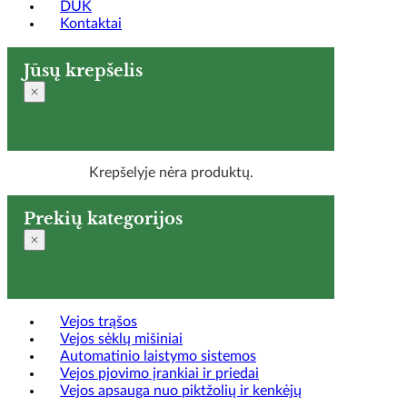
DUK
Kontaktai
Jūsų krepšelis
Krepšelyje nėra produktų.
Prekių kategorijos
Vejos trąšos
Vejos sėklų mišiniai
Automatinio laistymo sistemos
Vejos pjovimo įrankiai ir priedai
Vejos apsauga nuo piktžolių ir kenkėjų