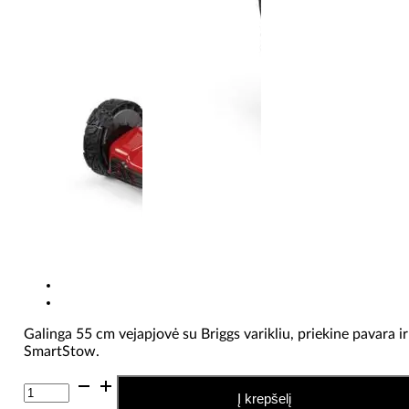
Galinga 55 cm vejapjovė su Briggs varikliu, priekine pavara ir
SmartStow.
produkto
Į krepšelį
kiekis: