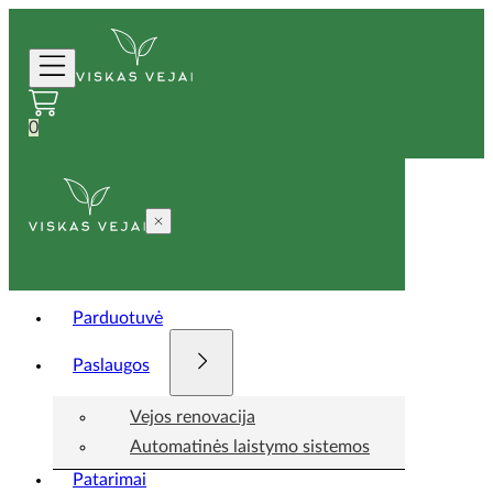
0
Parduotuvė
Paslaugos
Vejos renovacija
Automatinės laistymo sistemos
Patarimai