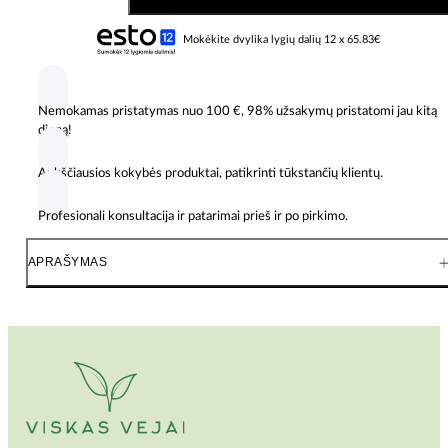
Toro
Recycler
Mokėkite dvylika lygių dalių 12 x 65.83€
S55OST
–
55
cm
Nemokamas pristatymas nuo 100 €, 98% užsakymų pristatomi jau kitą
SmartStow
dieną!
savaeigė
vejapjovė
Aukščiausios kokybės produktai, patikrinti tūkstančių klientų.
su
Briggs
163cc
Profesionali konsultacija ir patarimai prieš ir po pirkimo.
varikliu
APRAŠYMAS