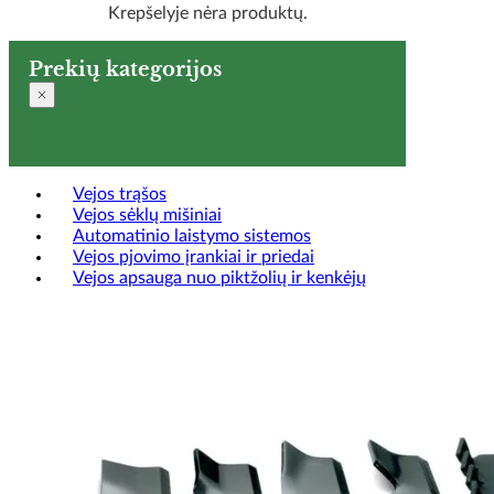
Krepšelyje nėra produktų.
Prekių kategorijos
Vejos trąšos
Vejos sėklų mišiniai
Automatinio laistymo sistemos
Vejos pjovimo įrankiai ir priedai
Vejos apsauga nuo piktžolių ir kenkėjų