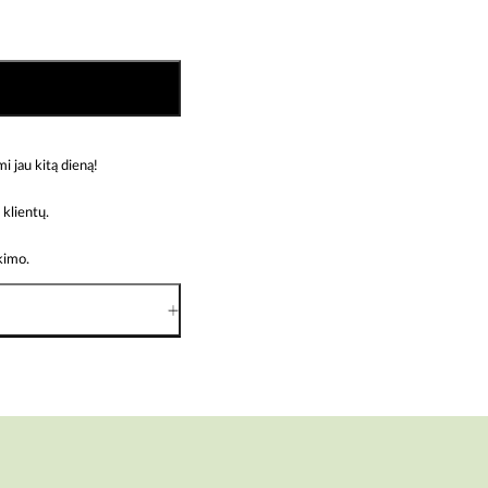
jau kitą dieną!
klientų.
rkimo.