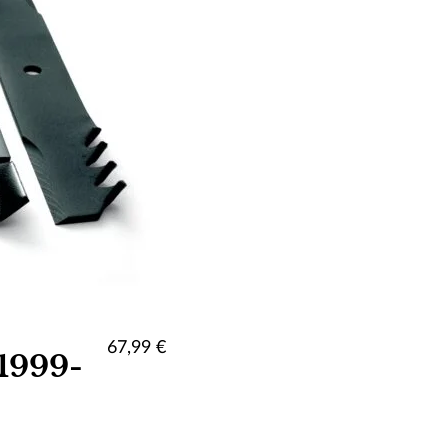
67,99
€
-1999-