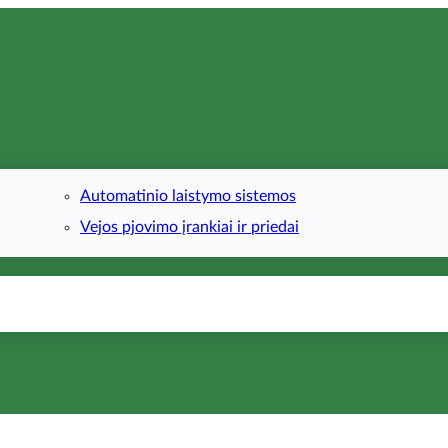
Automatinio laistymo sistemos
Vejos pjovimo įrankiai ir priedai