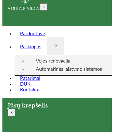
Parduotuvė
Paslaugos
Vejos renovacija
Automatinės laistymo sistemos
Patarimai
DUK
Kontaktai
Jūsų krepšelis