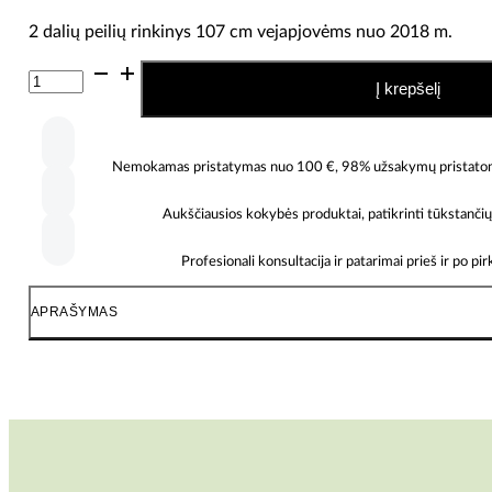
2 dalių peilių rinkinys 107 cm vejapjovėms nuo 2018 m.
produkto
Į krepšelį
kiekis:
Toro
Peilių
rinkinys
Nemokamas pristatymas nuo 100 €, 98% užsakymų pristatomi 
–
137-
1999-
Aukščiausios kokybės produktai, patikrinti tūkstančių 
03P
(2
Profesionali konsultacija ir patarimai prieš ir po pi
vnt.)
APRAŠYMAS