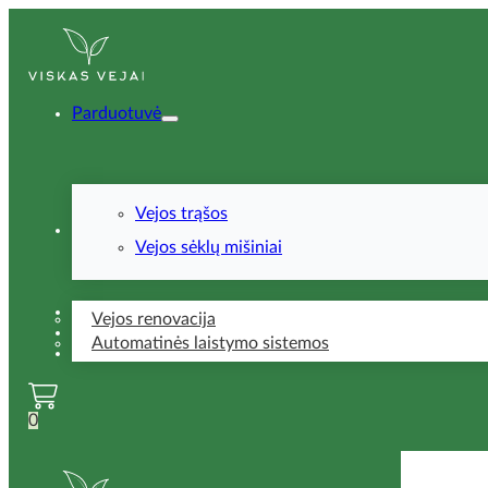
Parduotuvė
Vejos trąšos
Paslaugos
Vejos sėklų mišiniai
Patarimai
Vejos renovacija
DUK
Automatinės laistymo sistemos
Kontaktai
0