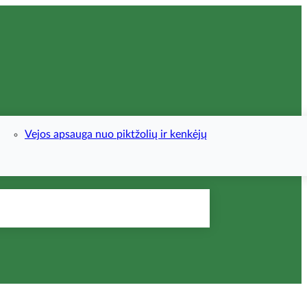
Vejos apsauga nuo piktžolių ir kenkėjų