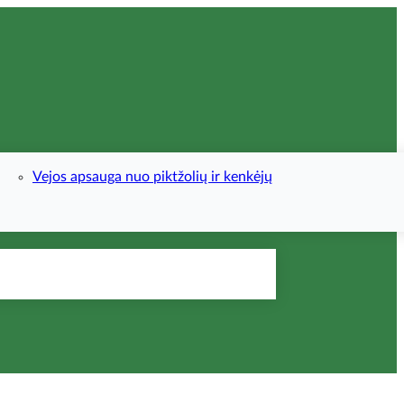
Vejos apsauga nuo piktžolių ir kenkėjų