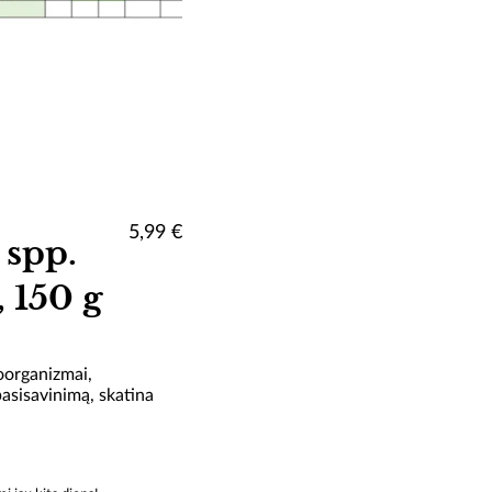
5,99
€
 spp.
 150 g
oorganizmai,
asisavinimą, skatina