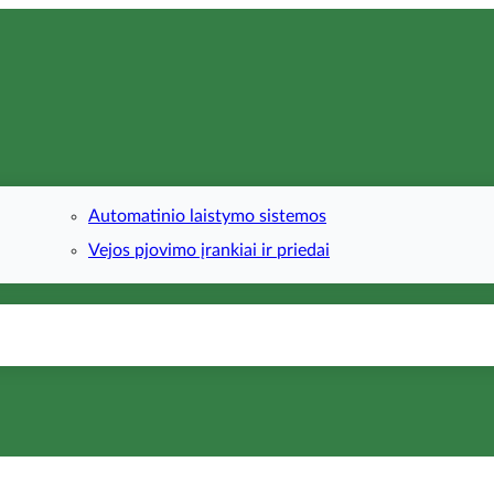
Automatinio laistymo sistemos
Vejos pjovimo įrankiai ir priedai