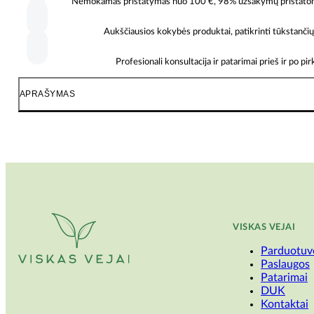
Nemokamas pristatymas nuo 100 €, 98% užsakymų pristatomi 
Aukščiausios kokybės produktai, patikrinti tūkstančių 
Profesionali konsultacija ir patarimai prieš ir po pi
APRAŠYMAS
VISKAS VEJAI
Parduotuv
Paslaugos
Patarimai
DUK
Kontaktai