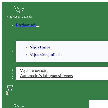
Parduotuvė
Vejos trąšos
Paslaugos
Vejos sėklų mišiniai
Patarimai
Vejos renovacija
DUK
Automatinės laistymo sistemos
Kontaktai
0