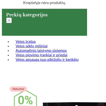
Krepšelyje nėra produktų.
Prekių kategorijos
Vejos trąšos
Vejos sėklų mišiniai
Automatinio laistymo sistemos
Vejos pjovimo įrankiai ir priedai
Vejos apsauga nuo piktžolių ir kenkėjų
Neturime