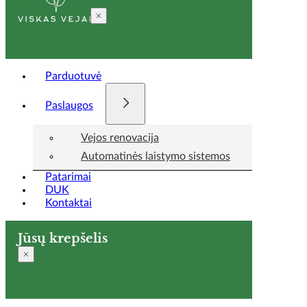
Parduotuvė
Paslaugos
Vejos renovacija
Automatinės laistymo sistemos
Patarimai
DUK
Kontaktai
Jūsų krepšelis