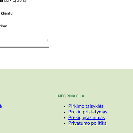
jau kitą dieną!
klientų.
rkimo.
INFORMACIJA
ė
Pirkimo taisyklės
Prekių pristatymas
Prekių gražinimas
Privatumo politika