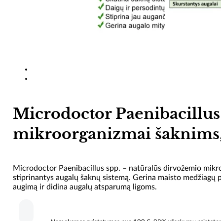
Microdoctor Paenibacillus
mikroorganizmai šaknims,
Microdoctor Paenibacillus spp. – natūralūs dirvožemio mikr
stiprinantys augalų šaknų sistemą. Gerina maisto medžiagų p
augimą ir didina augalų atsparumą ligoms.