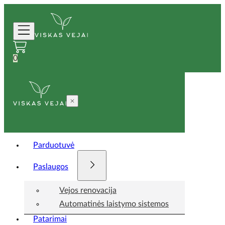
0
Parduotuvė
Paslaugos
Vejos renovacija
Automatinės laistymo sistemos
Patarimai