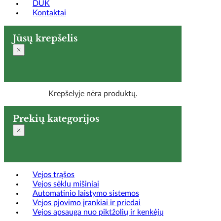
DUK
Kontaktai
Jūsų krepšelis
Krepšelyje nėra produktų.
Prekių kategorijos
Vejos trąšos
Vejos sėklų mišiniai
Automatinio laistymo sistemos
Vejos pjovimo įrankiai ir priedai
Vejos apsauga nuo piktžolių ir kenkėjų