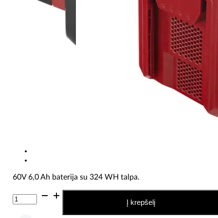
60V 6,0 Ah baterija su 324 WH talpa.
produkto
Į krepšelį
kiekis:
Toro