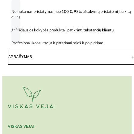
FlexForce
60V
Nemokamas pristatymas nuo 100 €, 98% užsakymų pristatomi jau kitą
6,0
dieną!
Ah
Battery
324
Aukščiausios kokybės produktai, patikrinti tūkstančių klientų.
WH
–
Profesionali konsultacija ir patarimai prieš ir po pirkimo.
baterija
su
APRAŠYMAS
324
WH
talpa
VISKAS VEJAI