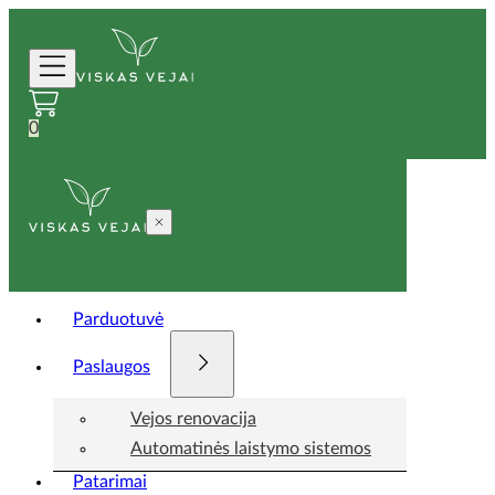
0
Parduotuvė
Paslaugos
Vejos renovacija
Automatinės laistymo sistemos
Patarimai