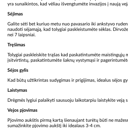
yra sunaikintos, kad vėliau išvengtumėte invazijos į naują vej
Sėjimas
Galite sėti bet kuriuo metu nuo pavasario iki ankstyvo ruden
naudoti sėjamąją, kad tolygiai paskleistumėte sėklas. Dirvož
nei 7 laipsniai.
Tręšimas
Tolygiai paskleiskite trąšas kad paskatintumėte maistingųjų m
įsitvirtintų, paskatintumėte šaknų vystymąsi ir pagerintumėte
Sėjos gylis
Kad būtų užtikrintas sudygimas ir prigijimas, idealus sėjos gy
Laistymas
Drėgmės lygiui palaikyti sausuoju laikotarpiu laistykite veją 
Vejos pjovimas
Pjovimo aukštis pirmą kartą šienaujant turėtų būti ne mažesn
sumažinkite pjovimo aukštį iki idealaus 3-4 cm.