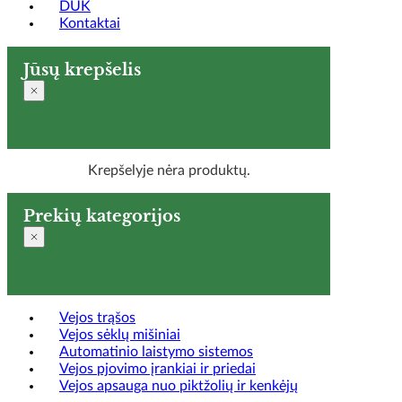
DUK
Kontaktai
Jūsų krepšelis
Krepšelyje nėra produktų.
Prekių kategorijos
Vejos trąšos
Vejos sėklų mišiniai
Automatinio laistymo sistemos
Vejos pjovimo įrankiai ir priedai
Vejos apsauga nuo piktžolių ir kenkėjų