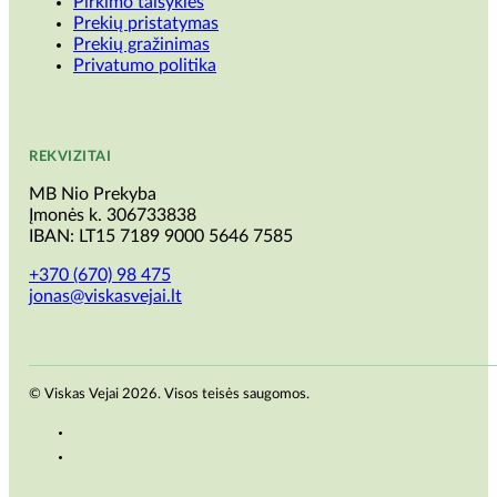
Pirkimo taisyklės
Prekių pristatymas
Prekių gražinimas
Privatumo politika
REKVIZITAI
MB Nio Prekyba
Įmonės k. 306733838
IBAN: LT15 7189 9000 5646 7585
+370 (670) 98 475
jonas@viskasvejai.lt
© Viskas Vejai 2026. Visos teisės saugomos.