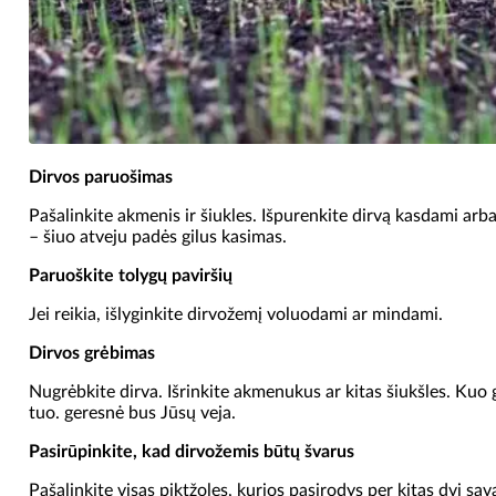
Dirvos paruošimas
Pašalinkite akmenis ir šiukles. Išpurenkite dirvą kasdami ar
– šiuo atveju padės gilus kasimas.
Paruoškite tolygų paviršių
Jei reikia, išlyginkite dirvožemį voluodami ar mindami.
Dirvos grėbimas
Nugrėbkite dirva. Išrinkite akmenukus ar kitas šiukšles. Kuo 
tuo. geresnė bus Jūsų veja.
Pasirūpinkite, kad dirvožemis būtų švarus
Pašalinkite visas piktžoles, kurios pasirodys per kitas dvi sava